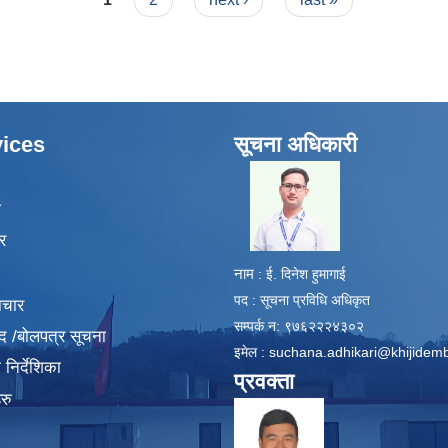
ices
सूचना अधिकारी
​
ा
र
नाम
: ई. दिनेश हुमागाई
पद : सूचना प्रविधि अधिकृत
ाचार
सम्पर्क न: ९७६२२२४३०२
द /बोलपत्र सूचना
इमेल :
suchana.adhikari@khijidem
निर्देशिका
प्रवक्ता
रु