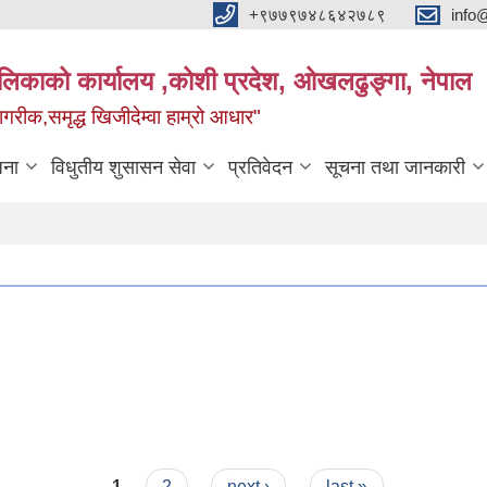
+९७७९७४८६४२७८९
info
यपालिकाको कार्यालय ,कोशी प्रदेश, ओखलढुङ्गा, नेपाल
ीक,समृद्ध खिजीदेम्वा हाम्रो आधार"
जना
विधुतीय शुसासन सेवा
प्रतिवेदन
सूचना तथा जानकारी
1
2
next ›
last »