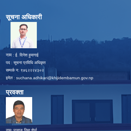
सूचना अधिकारी
​
नाम
: ई. दिनेश हुमागाई
पद : सूचना प्रविधि अधिकृत
सम्पर्क न: ९७६२२२४३०२
इमेल :
suchana.adhikari@khijidembamun.gov.np
प्रवक्ता
नामः पासाङ निमा शेर्पा