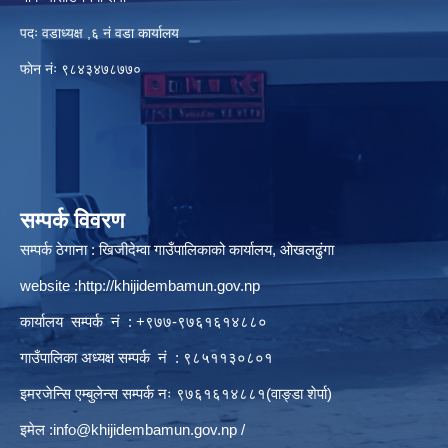
पदः वडाध्यक्ष ,६ नं वडा कार्यालय
फाेन नंः ९८४३४७८७७०
सम्पर्क विवरण
सम्पर्क ठेगाना : खिजीदेम्वा गाउँपालिकाको कार्यालय, ओखलढुंगा
website :
http://khijidembamun.gov.np
कार्यालय सम्पर्क नं : +९७७-९७६१६१४८८०
गाउँपालिका अध्यक्ष सम्पर्क नं : ९८५११३०८०१
इमरजेन्सि एम्बुलेन्स सम्पर्क न‌ः ९७६१६१४८८१(वाङ्डा शेर्पा)
इमेल :
info@khijidembamun.gov.np
/