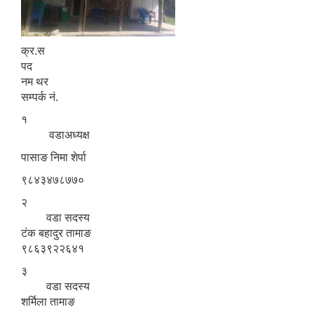
क्र.स
पद
नम थर
सम्पर्क नं.
१
वडाअध्यक्ष
पासाङ निमा शेर्पा
९८४३४७८७७०
२
वडा सदस्य
टंक बहादुर तामाङ
९८६३९२२६४१
३
वडा सदस्य
श‍र्मिला तामाङ