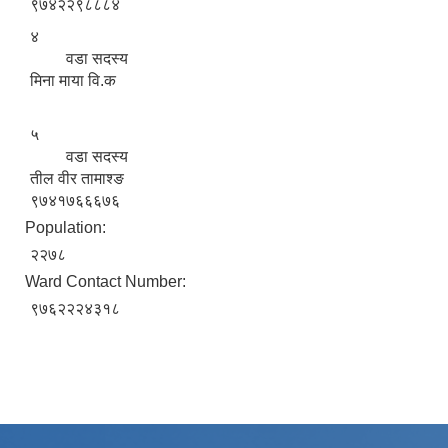
९७४२२९८८८४
४
वडा सदस्य
मिना माया वि.क
५
वडा सदस्य
तील वीर तामाश्ङ
९७४१७६६६७६
Population:
२२७८
Ward Contact Number:
९७६२२२४३१८