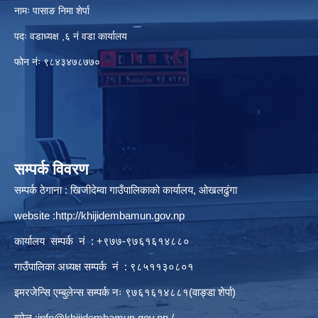
नामः पासाङ निमा शेर्पा
पदः वडाध्यक्ष ,६ नं वडा कार्यालय
फाेन नंः ९८४३४७८७७०
सम्पर्क विवरण
सम्पर्क ठेगाना : खिजीदेम्वा गाउँपालिकाको कार्यालय, ओखलढुंगा
website :
http://khijidembamun.gov.np
कार्यालय सम्पर्क नं : +९७७-९७६१६१४८८०
गाउँपालिका अध्यक्ष सम्पर्क नं : ९८५११३०८०१
इमरजेन्सि एम्बुलेन्स सम्पर्क न‌ः ९७६१६१४८८१(वाङ्डा शेर्पा)
इमेल :
info@khijidembamun.gov.np
/