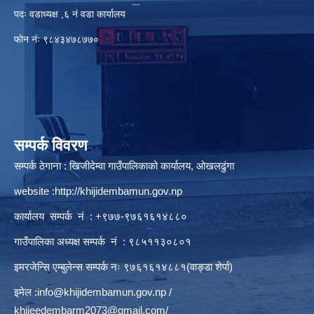
पदः वडाध्यक्ष ,६ नं वडा कार्यालय
फाेन नंः ९८४३४७८७७०
सम्पर्क विवरण
सम्पर्क ठेगाना : खिजीदेम्वा गाउँपालिकाको कार्यालय, ओखलढुंगा
website :
http://khijidembamun.gov.np
कार्यालय सम्पर्क नं : +९७७-९७६१६१४८८०
गाउँपालिका अध्यक्ष सम्पर्क नं : ९८५११३०८०१
इमरजेन्सि एम्बुलेन्स सम्पर्क न‌ः ९७६१६१४८८१(वाङ्डा शेर्पा)
इमेल :
info@khijidembamun.gov.np
/
khijeedembarm2073@gmail.com
/