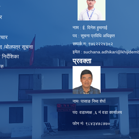
​
ा
र
नाम
: ई. दिनेश हुमागाई
पद : सूचना प्रविधि अधिकृत
ाचार
सम्पर्क न: ९७६२२२४३०२
द /बोलपत्र सूचना
इमेल :
suchana.adhikari@khijidem
निर्देशिका
प्रवक्ता
रु
नामः पासाङ निमा शेर्पा
पदः वडाध्यक्ष ,६ नं वडा कार्यालय
फाेन नंः ९८४३४७८७७०