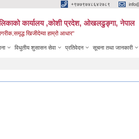
+९७७९७४८६४२७८९
info
यपालिकाको कार्यालय ,कोशी प्रदेश, ओखलढुङ्गा, नेपाल
ीक,समृद्ध खिजीदेम्वा हाम्रो आधार"
जना
विधुतीय शुसासन सेवा
प्रतिवेदन
सूचना तथा जानकारी