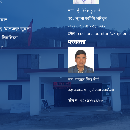
र
नाम
: ई. दिनेश हुमागाई
पद : सूचना प्रविधि अधिकृत
ाचार
सम्पर्क न: ९७६२२२४३०२
द /बोलपत्र सूचना
इमेल :
suchana.adhikari@khijidem
निर्देशिका
प्रवक्ता
रु
नामः पासाङ निमा शेर्पा
पदः वडाध्यक्ष ,६ नं वडा कार्यालय
फाेन नंः ९८४३४७८७७०