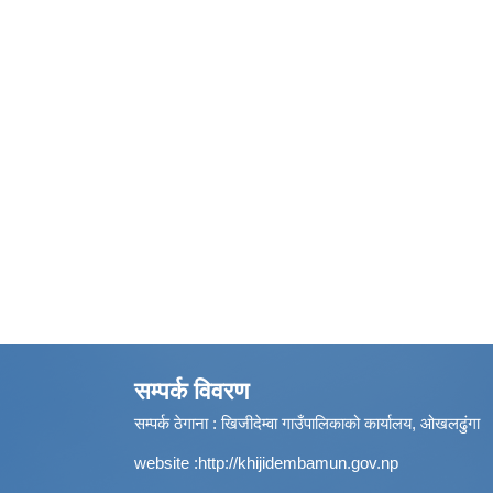
सम्पर्क विवरण
सम्पर्क ठेगाना : खिजीदेम्वा गाउँपालिकाको कार्यालय, ओखलढुंगा
website :
http://khijidembamun.gov.np