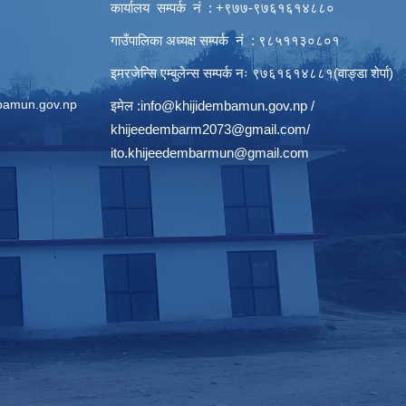
कार्यालय सम्पर्क नं : +९७७-९७६१६१४८८०
गाउँपालिका अध्यक्ष सम्पर्क नं : ९८५११३०८०१
इमरजेन्सि एम्बुलेन्स सम्पर्क न‌ः ९७६१६१४८८१(वाङ्डा शेर्पा)
bamun.gov.np
इमेल :
info@khijidembamun.gov.np
/
khijeedembarm2073@gmail.com
/
ito.khijeedembarmun@gmail.com