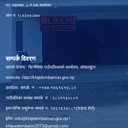
पदः वडाध्यक्ष ,६ नं वडा कार्यालय
फाेन नंः ९८४३४७८७७०
सम्पर्क विवरण
सम्पर्क ठेगाना : खिजीदेम्वा गाउँपालिकाको कार्यालय, ओखलढुंगा
website :
http://khijidembamun.gov.np
कार्यालय सम्पर्क नं : +९७७-९७६१६१४८८०
गाउँपालिका अध्यक्ष सम्पर्क नं : ९८५११३०८०१
इमरजेन्सि एम्बुलेन्स सम्पर्क न‌ः ९७६१६१४८८१(वाङ्डा शेर्पा)
इमेल :
info@khijidembamun.gov.np
/
khijeedembarm2073@gmail.com
/