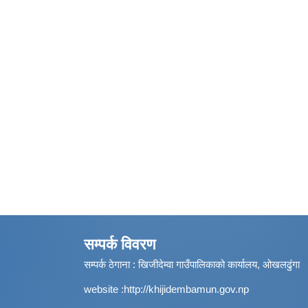
सम्पर्क विवरण
सम्पर्क ठेगाना : खिजीदेम्वा गाउँपालिकाको कार्यालय, ओखलढुंगा
website :
http://khijidembamun.gov.np