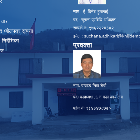
र
नाम
: ई. दिनेश हुमागाई
पद : सूचना प्रविधि अधिकृत
ाचार
सम्पर्क न: ९७६२२२४३०२
द /बोलपत्र सूचना
इमेल :
suchana.adhikari@khijidem
निर्देशिका
प्रवक्ता
रु
नामः पासाङ निमा शेर्पा
पदः वडाध्यक्ष ,६ नं वडा कार्यालय
फाेन नंः ९८४३४७८७७०