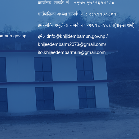
कार्यालय सम्पर्क नं : +९७७-९७६१६१४८८०
गाउँपालिका अध्यक्ष सम्पर्क नं : ९८५११३०८०१
इमरजेन्सि एम्बुलेन्स सम्पर्क न‌ः ९७६१६१४८८१(वाङ्डा शेर्पा)
bamun.gov.np
इमेल :
info@khijidembamun.gov.np
/
khijeedembarm2073@gmail.com
/
ito.khijeedembarmun@gmail.com