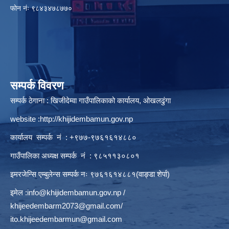
फाेन नंः ९८४३४७८७७०
सम्पर्क विवरण
सम्पर्क ठेगाना : खिजीदेम्वा गाउँपालिकाको कार्यालय, ओखलढुंगा
website :
http://khijidembamun.gov.np
कार्यालय सम्पर्क नं : +९७७-९७६१६१४८८०
गाउँपालिका अध्यक्ष सम्पर्क नं : ९८५११३०८०१
इमरजेन्सि एम्बुलेन्स सम्पर्क न‌ः ९७६१६१४८८१(वाङ्डा शेर्पा)
इमेल :
info@khijidembamun.gov.np
/
khijeedembarm2073@gmail.com
/
ito.khijeedembarmun@gmail.com