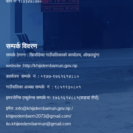
फाेन नंः ९८४३४७८७७०
सम्पर्क विवरण
सम्पर्क ठेगाना : खिजीदेम्वा गाउँपालिकाको कार्यालय, ओखलढुंगा
website :
http://khijidembamun.gov.np
कार्यालय सम्पर्क नं : +९७७-९७६१६१४८८०
गाउँपालिका अध्यक्ष सम्पर्क नं : ९८५११३०८०१
इमरजेन्सि एम्बुलेन्स सम्पर्क न‌ः ९७६१६१४८८१(वाङ्डा शेर्पा)
इमेल :
info@khijidembamun.gov.np
/
khijeedembarm2073@gmail.com
/
ito.khijeedembarmun@gmail.com