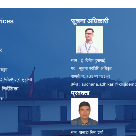
ices
सूचना अधिकारी
​
ा
र
नाम
: ई. दिनेश हुमागाई
पद : सूचना प्रविधि अधिकृत
ाचार
सम्पर्क न: ९७६२२२४३०२
द /बोलपत्र सूचना
इमेल :
suchana.adhikari@khijidem
निर्देशिका
प्रवक्ता
रु
नामः पासाङ निमा शेर्पा