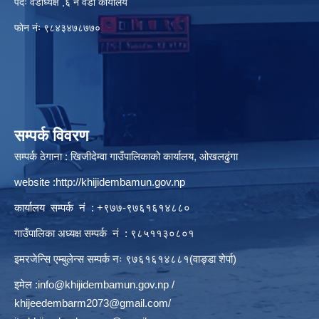
पदः वडाध्यक्ष ,६ नं वडा कार्यालय
फाेन नंः ९८४३४७८७७०
सम्पर्क विवरण
सम्पर्क ठेगाना : खिजीदेम्वा गाउँपालिकाको कार्यालय, ओखलढुंगा
website :
http://khijidembamun.gov.np
कार्यालय सम्पर्क नं : +९७७-९७६१६१४८८०
गाउँपालिका अध्यक्ष सम्पर्क नं : ९८५११३०८०१
इमरजेन्सि एम्बुलेन्स सम्पर्क न‌ः ९७६१६१४८८१(वाङ्डा शेर्पा)
इमेल :
info@khijidembamun.gov.np
/
khijeedembarm2073@gmail.com
/