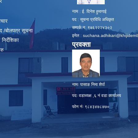
र
नाम
: ई. दिनेश हुमागाई
पद : सूचना प्रविधि अधिकृत
ाचार
सम्पर्क न: ९७६२२२४३०२
द /बोलपत्र सूचना
इमेल :
suchana.adhikari@khijidem
निर्देशिका
प्रवक्ता
रु
नामः पासाङ निमा शेर्पा
पदः वडाध्यक्ष ,६ नं वडा कार्यालय
फाेन नंः ९८४३४७८७७०