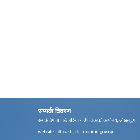
सम्पर्क विवरण
सम्पर्क ठेगाना : खिजीदेम्वा गाउँपालिकाको कार्यालय, ओखलढुंगा
website :
http://khijidembamun.gov.np