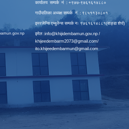
कार्यालय सम्पर्क नं : +९७७-९७६१६१४८८०
गाउँपालिका अध्यक्ष सम्पर्क नं : ९८५११३०८०१
इमरजेन्सि एम्बुलेन्स सम्पर्क न‌ः ९७६१६१४८८१(वाङ्डा शेर्पा)
bamun.gov.np
इमेल :
info@khijidembamun.gov.np
/
khijeedembarm2073@gmail.com
/
ito.khijeedembarmun@gmail.com