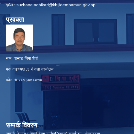
इमेल :
suchana.adhikari@khijidembamun.gov.np
प्रवक्ता
नामः पासाङ निमा शेर्पा
पदः वडाध्यक्ष ,६ नं वडा कार्यालय
फाेन नंः ९८४३४७८७७०
सम्पर्क विवरण
सम्पर्क ठेगाना : खिजीदेम्वा गाउँपालिकाको कार्यालय, ओखलढुंगा